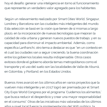
hoy el desafío: generar una inteligencia en torno al funcionamiento
que represente un verdadero valor agregado para los habitantes.
Según un relevamiento realizado por Smart Cities World, Singapur,
Londres y Barcelona son las ciudades más inteligentes del mundo.
Esta selección se basó en la visión que tienen de sí mismas a largo
plazo, en la incorporación de nuevas tecnologías que mejoran la
calidad de vida urbana y generan nuevos puestos de trabajo, y en su
capacidad para disminuir el impacto ambiental. Además, como
especifica Lanfranchi, otro tema a destacar es que “en un contexto en
el cual las ciudades van a seguir creciendo, la buena coordinación
entre los gobiernos locales resulta indispensable. Otros casos
exitosos donde el gobierno aborda temas metropolitanos como el
transporte y el uso del suelo son las localidades de Valle de Aburrá,
en Colombia, y Portland, en los Estados Unidos.
Buenos Aires avanzó en los últimos años en varios proyectos que la
vuelven más inteligente y en 2017 logró ser premiada por el Smart
City Expo World Congress por el programa ‘Cuidemos los alimentos,’
que busca reducir el desperdicio y crear una mayor responsabilidad
en el consumo’.’ Otras de las iniciativas más valoradas de los últimos
años a nivel local fueron la implementación del WiFi público, la