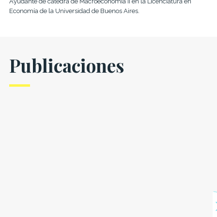
Ayudante de cátedra de Macroeconomía II en la Licenciatura en
Economía de la Universidad de Buenos Aires.
Publicaciones
Índice de
Exportar
Índice de
transparencia
para crecer
transparencia
presupuestaria
presupuestaria
provincial.
provincial.
En Argentina el
crecimiento de
Edición 2019
Edición 2018
las exportaciones
tiende a ser bajo
El Índice de
El índice 2018