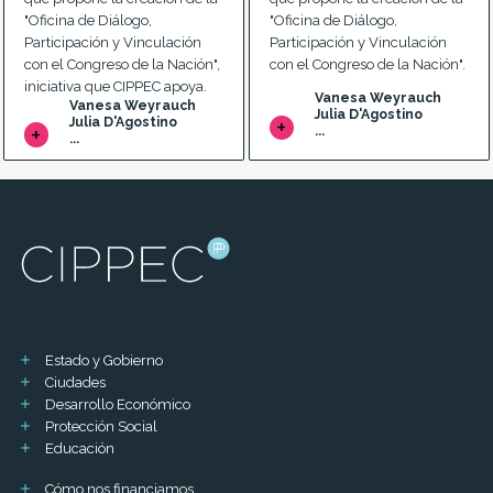
"Oficina de Diálogo,
"Oficina de Diálogo,
Participación y Vinculación
Participación y Vinculación
con el Congreso de la Nación",
con el Congreso de la Nación".
iniciativa que CIPPEC apoya.
Vanesa Weyrauch
Vanesa Weyrauch
Julia D'Agostino
Julia D'Agostino
...
...
Estado y Gobierno
Ciudades
Desarrollo Económico
Protección Social
Educación
Cómo nos financiamos