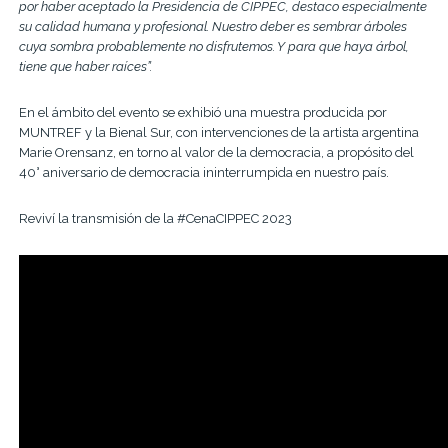
por haber aceptado la Presidencia de CIPPEC, destaco especialmente
su calidad humana y profesional. Nuestro deber es sembrar árboles
cuya sombra probablemente no disfrutemos. Y para que haya árbol,
tiene que haber raíces”.
En el ámbito del evento se exhibió una muestra producida por
MUNTREF y la Bienal Sur, con intervenciones de la artista argentina
Marie Orensanz, en torno al valor de la democracia, a propósito del
40° aniversario de democracia ininterrumpida en nuestro país.
Reviví la transmisión de la #CenaCIPPEC 2023