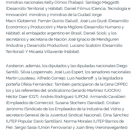
ministras nacionales Kelly Olmos (Trabajo), Santiago Maggiotti
(Desarrollo Territorial y Hábitat), Daniel Filmus (Ciencia, Tecnología e
Innovación); ministros y ministras de la Ciudad Jorge
Macri (Gobierno), Fernán Quirós (Salud), José Luis Giusti (Desarrollo
Económico y Producción) y María Migliore (Desarrollo Humano y
Hábitat); el embajador argentino en Brasil, Daniel Scioli; y los
secretarios y secretaria de Nación José Ignacio de Mendiguren
(Industria y Desarrollo Productivo), Luciano Scatolini (Desarrollo
Territorial) Y Micaela Villaverde (Hábitat).
Asistieron, además, los diputados y las diputadas nacionales Diego
Santilli, Silvia Lospennato, José Luis Espert; los senadores nacionales
Martín Lousteau, Alfredo Cornejo, Luis Naidenoff; y
la legisladora
porteña Ofelia Fernández. También participaron de la Cena CIPPEC
los y las referentes del sindicalismo Gerardo Martínez (UOCRA),
Héctor Daer (CGT), Andrés Rodríguez (UPCN), Armando Cavallieri
(Empleados de Comercio), Susana Stochero (Sanidad)
,
Cristian
Jerónimo (Sindicato de los Empleados de la Industria del Vidrio y
secretario General de la Juventud Sindical Nacional), Dina Sánchez
(UTEP Popular Darío Santillán), Norma Morales (UTEP Barrios de
Pie), Sergio Sasia (Unión Ferroviaria) y Juan Brey (Aeronavegantes).