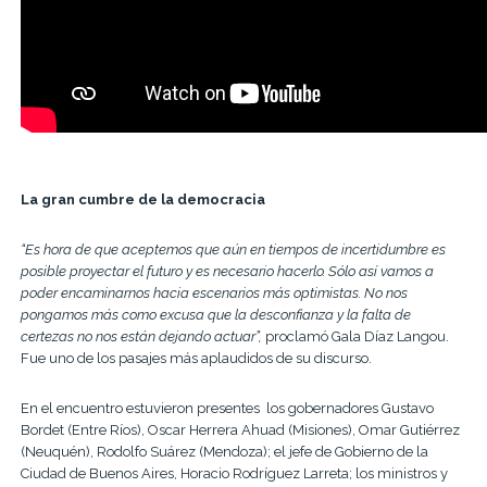
La gran cumbre de la democracia
“Es hora de que aceptemos que aún en tiempos de incertidumbre es
posible proyectar el futuro y es necesario hacerlo. Sólo así vamos a
poder encaminarnos hacia escenarios más optimistas. No nos
pongamos más como excusa que la desconfianza y la falta de
certezas no nos están dejando actuar”,
proclamó Gala Díaz Langou.
Fue uno de los pasajes más aplaudidos de su discurso.
En el encuentro estuvieron presentes los gobernadores Gustavo
Bordet (Entre Ríos), Oscar Herrera Ahuad (Misiones),
Omar Gutiérrez
(Neuquén), Rodolfo Suárez (Mendoza);
el jefe de Gobierno de la
Ciudad de Buenos Aires, Horacio Rodríguez Larreta; los ministros y