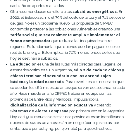
cada año de aportes realizados.
Otra recomendación se refiere a los
subsidios energéticos.
En
2022, el Estado asumió el 79% del costo de la luz y el 71% del costo
del gas. No es un problema nuevo. La propuesta de CIPPEC
contempla proteger a las poblaciones vulnerables creando una
tarifa social que sea realmente amplia
e
implementar el
fondo compensador
que reduzca las inequidades entre
regiones. Es fundamental que quienes puedan paguen el costo
real de la energía. Esto implicaría 70% menos fondos de los que
hoy se destinan a subsidios.
La educación
es una de las rutas más directas para llegar a los
escenarios optimistas. En Argentina,
sólo 2 de cada 10 chicos y
chicas terminan el secundario con los aprendizajes
básicos y la edad esperada
. Para revertir eso es necesario que
se queden los 180 mil estudiantes que se van del secundario cada
año. Hace más de un año CIPPEC trabaja en equipo con las
provincias de Entre Ríos y Mendoza, impulsando la
digitalización de la información educativa
y creando
Sistemas de Alerta Temprana
por primera vez en la Argentina.
Hoy, casi 500 escuelas de estas dos provincias están identificando
quiénes de sus estudiantes están en riesgo (por bajas notas, por
embarazo o por bullying, por ejemplo) para que directivos,