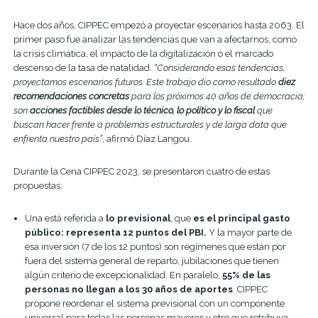
Hace dos años, CIPPEC empezó a proyectar escenarios hasta 2063. El
primer paso fue analizar las tendencias que van a afectarnos,
como
la crisis climática, el impacto de la digitalización o el marcado
descenso de la tasa de natalidad.
“Considerando esas tendencias,
proyectamos escenarios futuros. Este trabajo dio como resultado
diez
recomendaciones concretas
para los próximos 40 años de democracia;
son
acciones factibles desde lo técnico, lo político y lo fiscal
que
buscan hacer frente a problemas estructurales y de larga data que
enfrenta nuestro país
”
, afirmó Díaz Langou.
Durante la Cena CIPPEC 2023, se presentaron cuatro de estas
propuestas:
Una está referida a
lo previsional
, que
es el principal gasto
público: representa 12 puntos del PBI.
Y la mayor parte de
esa inversión (7 de los 12 puntos) son regímenes que están por
fuera del sistema general de reparto, jubilaciones que tienen
algún criterio de excepcionalidad. En paralelo,
55% de las
personas no llegan a los 30 años de aportes
. CIPPEC
propone reordenar el sistema previsional con un componente
universal para todas las personas mayores y otro que retribuya