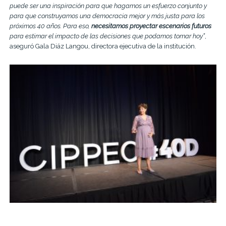
puede ser una inspiración para que hagamos un esfuerzo conjunto y
para que construyamos una democracia mejor y más justa para los
próximos 40 años. Para eso,
necesitamos proyectar escenarios futuro
s
para estimar el impacto de las decisiones que podamos tomar hoy”
,
aseguró Gala Diáz Langou, directora ejecutiva de la institución.