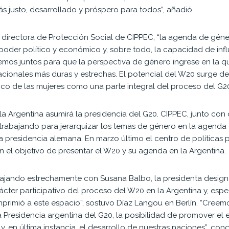
 justo, desarrollado y próspero para todos”, añadió.
la directora de Protección Social de CIPPEC, “la agenda de gé
 poder político y económico y, sobre todo, la capacidad de infl
emos juntos para que la perspectiva de género ingrese en la q
acionales más duras y estrechas. El potencial del W20 surge d
de las mujeres como una parte integral del proceso del G20”
la Argentina asumirá la presidencia del G20. CIPPEC, junto co
trabajando para jerarquizar los temas de género en la agenda d
 presidencia alemana. En marzo último el centro de políticas 
 el objetivo de presentar el W20 y su agenda en la Argentina.
ajando estrechamente con Susana Balbo, la presidenta design
cter participativo del proceso del W20 en la Argentina y, espec
primió a este espacio”, sostuvo Díaz Langou en Berlín. “Creemo
la Presidencia argentina del G20, la posibilidad de promover e
, en última instancia, el desarrollo de nuestras naciones”, conc