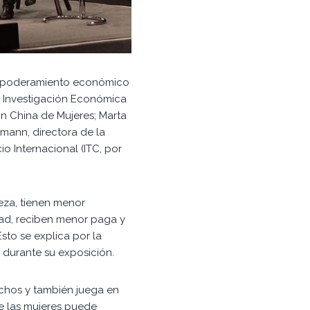
l empoderamiento económico
de Investigación Económica
n China de Mujeres; Marta
hmann, directora de la
o Internacional (ITC, por
eza, tienen menor
ad, reciben menor paga y
Esto se explica por la
u durante su exposición.
chos y también juega en
 las mujeres puede