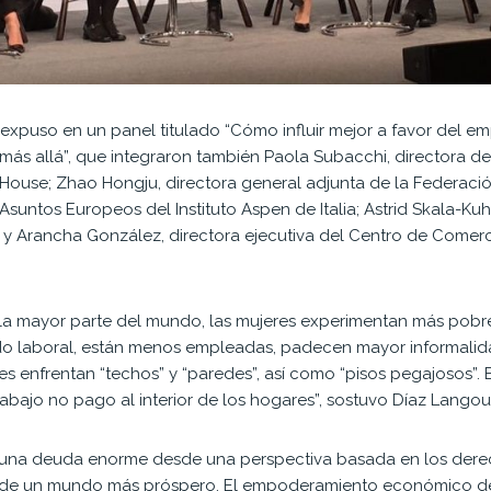
u expuso en un panel titulado “Cómo influir mejor a favor de
 más allá”, que integraron también Paola Subacchi, directora 
House; Zhao Hongju, directora general adjunta de la Federació
 Asuntos Europeos del Instituto Aspen de Italia; Astrid Skala-Ku
 y Arancha González, directora ejecutiva del Centro de Comerci
 la mayor parte del mundo, las mujeres experimentan más pobr
do laboral, están menos empleadas, padecen mayor informalid
es enfrentan “techos” y “paredes”, así como “pisos pegajosos”. 
trabajo no pago al interior de los hogares”, sostuvo Díaz Lango
a una deuda enorme desde una perspectiva basada en los dere
 de un mundo más próspero. El empoderamiento económico de