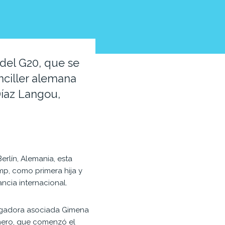
del G20, que se
nciller alemana
Díaz Langou,
erlín, Alemania, esta
mp, como primera hija y
ncia internacional.
tigadora asociada Gimena
nero, que comenzó el