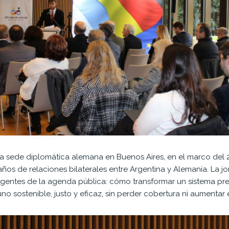
 la sede diplomática alemana en Buenos Aires, en el marco del 
años de relaciones bilaterales entre Argentina y Alemania. La j
gentes de la agenda pública: cómo transformar un sistema pre
no sostenible, justo y eficaz, sin perder cobertura ni aumentar 