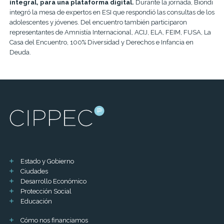
integral, para una plataforma digital.
Durante la jornada, Biondi
integró la mesa de expertos en ESI que respondió las consultas de los
adolescentes y jóvenes. Del encuentro también participaron
representantes de Amnistía Internacional, ACIJ, ELA, FEIM, FUSA, La
Casa del Encuentro, 100% Diversidad y Derechos e Infancia en
Deuda.
Estado y Gobierno
Ciudades
Desarrollo Económico
Protección Social
Educación
Cómo nos financiamos