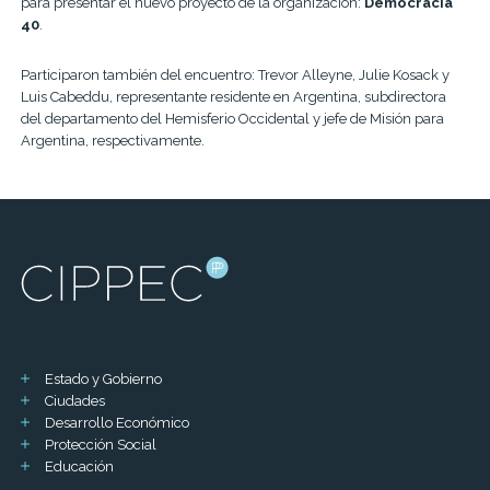
para presentar el nuevo proyecto de la organización:
Democracia
40
.
Participaron también del encuentro: Trevor Alleyne, Julie Kosack y
Luis Cabeddu, representante residente en Argentina, subdirectora
del departamento del Hemisferio Occidental y jefe de Misión para
Argentina, respectivamente.
Estado y Gobierno
Ciudades
Desarrollo Económico
Protección Social
Educación