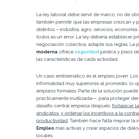
La ley laboral debe servir de marco, no de ob
también permitir que las empresas crezcan y 
distintos —industria, agro, servicios, econom
todos es un error. La ley debería establecer p
negociación colectiva, adapte sus reglas. La
moderna
ofrece
seguridad
jurídica y pisos d
las características de cada actividad.
Un caso emblemático es el empleo joven. Lo
informalidad muy superiores al promedio, lo qu
empleos formales. Parte de la solución puede 
prácticamente inutilizada—, para proteger derec
desafío central empieza después:
fortalecer l
sindicatos, y ordenar los incentivos a la contr
productividad
. También hace falta mejorar la
Empleo
más activas y crear espacios de diálog
locales.