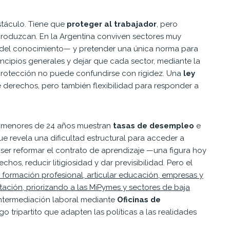
stáculo. Tiene que
proteger al trabajador
, pero
produzcan. En la Argentina conviven sectores muy
ía del conocimiento— y pretender una única norma para
rincipios generales y dejar que cada sector, mediante la
 protección no puede confundirse con rigidez. Una
ley
e derechos, pero también flexibilidad para responder a
s menores de 24 años muestran
tasas de desempleo
e
e revela una dificultad estructural para acceder a
ser reformar el contrato de aprendizaje —una figura hoy
hos, reducir litigiosidad y dar previsibilidad. Pero el
a formación profesional, articular educación, empresas y
atación, priorizando a las MiPymes y sectores de baja
 intermediación laboral mediante
Oficinas de
o tripartito que adapten las políticas a las realidades