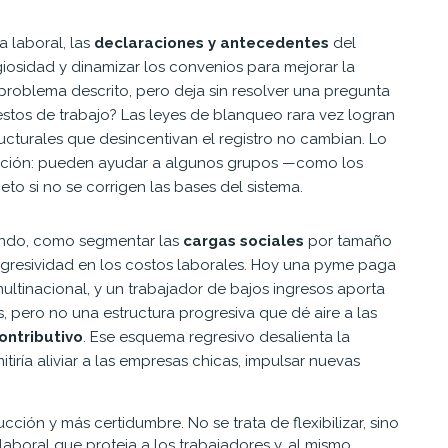
a laboral, las
declaraciones y antecedentes
del
igiosidad y dinamizar los convenios para mejorar la
problema descrito, pero deja sin resolver una pregunta
stos de trabajo? Las leyes de blanqueo rara vez logran
ucturales que desincentivan el registro no cambian. Lo
ación: pueden ayudar a algunos grupos —como los
to si no se corrigen las bases del sistema.
ondo, como segmentar las
cargas sociales
por tamaño
progresividad en los costos laborales. Hoy una pyme paga
ltinacional, y un trabajador de bajos ingresos aporta
es, pero no una estructura progresiva que dé aire a las
ontributivo
. Ese esquema regresivo desalienta la
tiría aliviar a las empresas chicas, impulsar nuevas
ión y más certidumbre. No se trata de flexibilizar, sino
laboral que proteja a los trabajadores y, al mismo