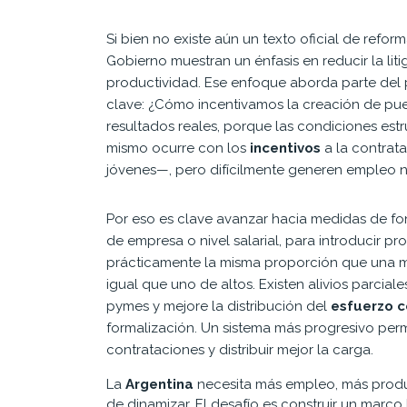
Si bien no existe aún un texto oficial de reform
Gobierno muestran un énfasis en reducir la lit
productividad. Ese enfoque aborda parte del 
clave: ¿Cómo incentivamos la creación de pue
resultados reales, porque las condiciones estr
mismo ocurre con los
incentivos
a la contrat
jóvenes—, pero difícilmente generen empleo ne
Por eso es clave avanzar hacia medidas de f
de empresa o nivel salarial, para introducir 
prácticamente la misma proporción que una mu
igual que uno de altos. Existen alivios parcial
pymes y mejore la distribución del
esfuerzo c
formalización. Un sistema más progresivo permi
contrataciones y distribuir mejor la carga.
La
Argentina
necesita más empleo, más producc
de dinamizar. El desafío es construir un marco 