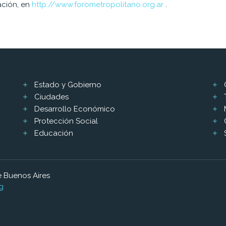
ación, en
http://www.forometropolitano.org.ar
.
Estado y Gobierno
Ciudades
Desarrollo Económico
Protección Social
Educación
 Buenos Aires
g