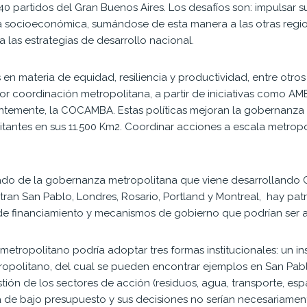
0 partidos del Gran Buenos Aires. Los desafíos son: impulsar 
 socioeconómica, sumándose de esta manera a las otras regio
a las estrategias de desarrollo nacional.
en materia de equidad, resiliencia y productividad, entre otro
 coordinación metropolitana, a partir de iniciativas como AM
entemente, la COCAMBA. Estas políticas mejoran la gobernanza
itantes en sus 11.500 Km2. Coordinar acciones a escala metropo
ado de la gobernanza metropolitana que viene desarrollando C
ntran San Pablo, Londres, Rosario, Portland y Montreal, hay pa
s de financiamiento y mecanismos de gobierno que podrían ser 
etropolitano podría adoptar tres formas institucionales: un ins
tropolitano, del cual se pueden encontrar ejemplos en San Pabl
stión de los sectores de acción (residuos, agua, transporte, es
a de bajo presupuesto y sus decisiones no serían necesariamen