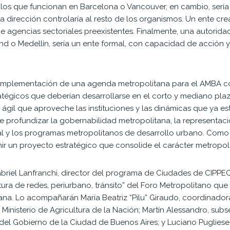
de los que funcionan en Barcelona o Vancouver, en cambio, serí
a dirección controlaría al resto de los organismos. Un ente crea
 agencias sectoriales preexistentes. Finalmente, una autorid
d o Medellín, sería un ente formal, con capacidad de acción 
la implementación de una agenda metropolitana para el AMBA 
tégicos que deberían desarrollarse en el corto y mediano plaz
ágil que aproveche las instituciones y las dinámicas que ya e
profundizar la gobernabilidad metropolitana, la representació
nal y los programas metropolitanos de desarrollo urbano. Como 
ir un proyecto estratégico que consolide el carácter metropol
briel Lanfranchi, director del programa de Ciudades de CIPPEC,
ctura de redes, periurbano, tránsito” del Foro Metropolitano que
ñana. Lo acompañarán María Beatriz “Pilu” Giraudo, coordinador
 Ministerio de Agricultura de la Nación; Martín Alessandro, sub
del Gobierno de la Ciudad de Buenos Aires; y Luciano Pugliese