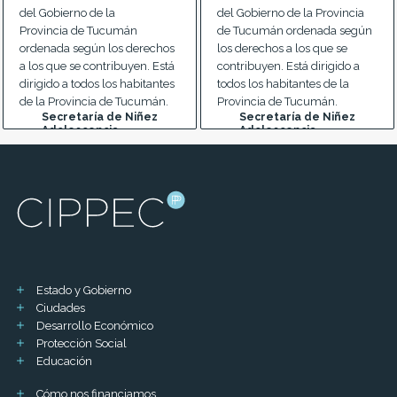
del Gobierno de la
del Gobierno de la Provincia
Provincia de Tucumán
de Tucumán ordenada según
ordenada según los derechos
los derechos a los que se
a los que se contribuyen. Está
contribuyen. Está dirigido a
dirigido a todos los habitantes
todos los habitantes de la
de la Provincia de Tucumán.
Provincia de Tucumán.
Secretaría de Niñez
Secretaría de Niñez
Adolescencia
Adolescencia
...
...
Estado y Gobierno
Ciudades
Desarrollo Económico
Protección Social
Educación
Cómo nos financiamos