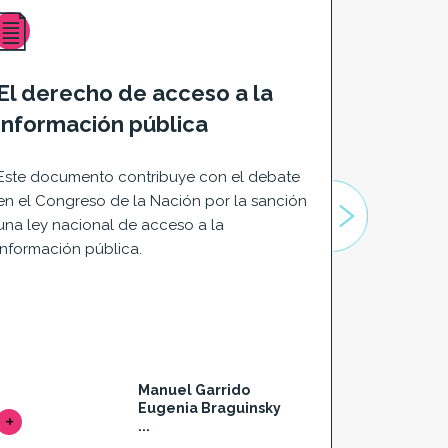
El derecho de acceso a la
Subsid
información pública
la tra
del Ín
Este documento contribuye con el debate
de CIP
en el Congreso de la Nación por la sanción
una ley nacional de acceso a la
La mejora 
información pública.
política d
debe renov
margen po
sospechos
Manuel Garrido
Eugenia Braguinsky
...