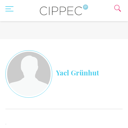
Yael Grünhut
.