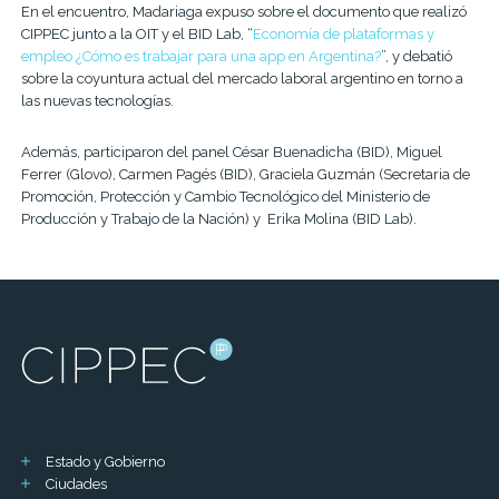
En el encuentro, Madariaga expuso sobre el documento que realizó
CIPPEC junto a la OIT y el BID Lab, “
Economía de plataformas y
empleo ¿Cómo es trabajar para una app en Argentina?
”, y debatió
sobre la coyuntura actual del mercado laboral argentino en torno a
las nuevas tecnologías.
Además, participaron del panel César Buenadicha (BID), Miguel
Ferrer (Glovo), Carmen Pagés (BID), Graciela Guzmán (Secretaria de
Promoción, Protección y Cambio Tecnológico del Ministerio de
Producción y Trabajo de la Nación) y Erika Molina (BID Lab).
Estado y Gobierno
Ciudades