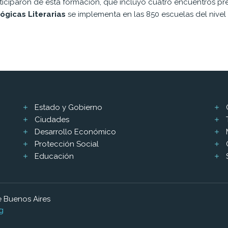
iciparon de esta formación, que incluyó cuatro encuentros pre
lógicas Literarias
se implementa en las 850 escuelas del nivel 
Estado y Gobierno
Ciudades
Desarrollo Económico
Protección Social
Educación
 Buenos Aires
g