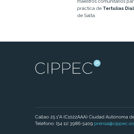
maestros comunitarios part
práctica de
Tertulias Dia
de Salta.
Callao 25 1°A (C1022AAA) Ciudad Autónoma de
Teléfono: (54 11) 3986-3409
prensa@cippec.or