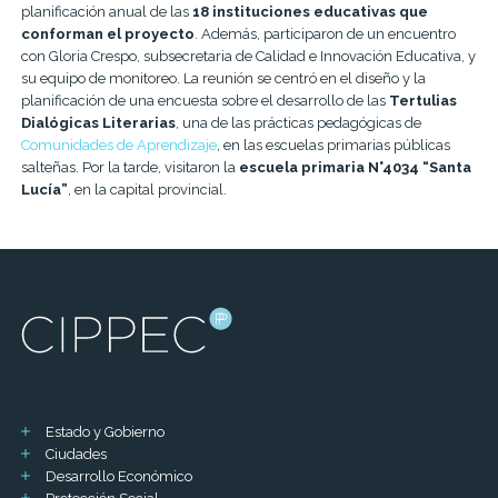
planificación anual de las
18 instituciones educativas que
conforman el proyecto
. Además, participaron de un encuentro
con Gloria Crespo, subsecretaria de Calidad e Innovación Educativa, y
su equipo de monitoreo. La reunión se centró en el diseño y la
planificación de una encuesta sobre el desarrollo de las
Tertulias
Dialógicas Literarias
, una de las prácticas pedagógicas de
Comunidades de Aprendizaje
, en las escuelas primarias públicas
salteñas. Por la tarde, visitaron la
escuela primaria N°4034 “Santa
Lucía”
, en la capital provincial.
Estado y Gobierno
Ciudades
Desarrollo Económico