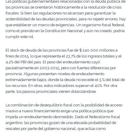
Las políticas gubernamentales relacionadas con la deuda pública de
las provincias se orientaron históricamente a la resolución de crisis
fiscales. Si bien las regulaciones no alcanzan para garantizar la
sostenibilidad de las deudas provinciales, para no repetir errores, hay
que establecer un marco de exigencias. Un organismo fiscal federal,
como el previsto en la Constitución Nacional y aún no creado, podría
cumplir este rol.
El stock de deuda de las provincias fue de $ 240.000 millones a
fines de 2015, lo que representa el 23,7% de los ingresos totales y el
4,2% del PBI del país. El peso del endeudamiento cayó
paulatinamente en 2003-2015, pero con fuertes diferencias por
provincia. Algunas presentan niveles de endeudamiento
extremadamente bajos, donde la deuda no excede el 5 % del total de
los recursos. En otras, estos indicadores superan el 40%. Por otra
parte, los pasivos provinciales vienen dolarizándose.
La combinación de desequilibrio fiscal con la posibilidad de acceso
masivo a nuevo financiamiento exige una política pública que
impida un endeudamiento desmedido. Dado el federalismo fiscal
argentino, las provincias gozan de una elevada probabilidad de
rescates por parte del gobierno nacional, que actúa como