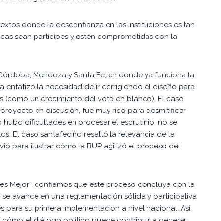
extos donde la desconfianza en las instituciones es tan
íticas sean partícipes y estén comprometidas con la
 Córdoba, Mendoza y Santa Fe, en donde ya funciona la
 enfatizó la necesidad de ir corrigiendo el diseño para
os (como un crecimiento del voto en blanco). El caso
royecto en discusión, fue muy rico para desmitificar
 hubo dificultades en procesar el escrutinio, no se
s. El caso santafecino resaltó la relevancia de la
rvió para ilustrar cómo la BUP agilizó el proceso de
 es Mejor”, confiamos que este proceso concluya con la
e se avance en una reglamentación sólida y participativa
s para su primera implementación a nivel nacional. Así,
 cómo el diálogo político puede contribuir a generar