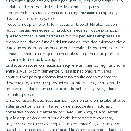
cuya continuidad está en riesgo por un fallo, lo que evidencia que la
variabilidad e imprevisibilidad de las sentencias pueden
comprometer la supervivencia de una organización o empresa y
desalentar nuevos proyectos.
Necesitamos promover la formalización laboral. No alcanza con
reducir cargas, es necesario introducir mecanismos de promoción
que reconozcan la realidad de las micro y pequeñas empresas. La
proporcionalidad en función del tamaño del establecimiento es clave
para que estas empresas puedan crecer evitando los incentivos que
tiendan al enanismo. Argentina necesita un régimen que premie el
crecimiento, no que lo castigue.
La discusión sobre formalización requiere también corregir la brecha
entre la AUH (y complementos) y las asignaciones familiares
contributivas para que formalizarse no resulte económicamente
desventajoso, sin reducir prestaciones a informales y recuperando
proporcionalidad en un contexto donde incluso hay trabajadores
formales pobres.
Un tercer aspecto que necesitamos incluir en la reforma laboral es el
sistema de licencias familiares. Existen propuestas maduras y
costeadas, como la planteada por CIPPEC en 2023, que muestran
que la ampliación y redistribución de licencias entre varones y
mujeres es una medida de rápida implementación y alto impacto
que el país puede capitalizar rápido. No sólo mejora la equidad en el