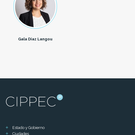
Gala Díaz Langou
Estado y Gobierno
Ciudades