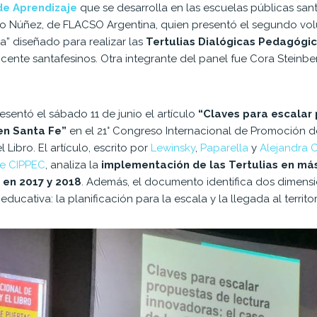
e Aprendizaje
que se desarrolla en las escuelas públicas san
dro Núñez, de FLACSO Argentina, quien presentó el segundo v
a” diseñado para realizar las
Tertulias Dialógicas Pedagógi
cente santafesinos. Otra integrante del panel fue Cora Steinber
esentó el sábado 11 de junio el artículo
“Claves para escalar
 en Santa Fe”
en el 21° Congreso Internacional de Promoción de
l Libro. El artículo, escrito por
Lewinsky
,
Paparella
y
Alejandra C
e CIPPEC
, analiza la
implementación de las Tertulias en más
 en 2017 y 2018
. Además, el documento identifica dos dimensi
educativa: la planificación para la escala y la llegada al territor