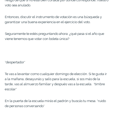
riesgo de que si no está bien cortada por donde corresponde, nuestro
voto sea anulado.
Entonces, discutir el instrumento de votación es una búsqueda y
garantizar una buena experiencia en el ejercicio del voto.
Seguramente te estés preguntando ahora: ¿qué pasa si el año que
viene tenemos que votar con boleta única?
*despertador*
Te vas a levantar como cualquier domingo de elección. Si te gusta ir
a la mañana, desayunás y salís para la escuela, si sos más de la
tarde, vas al almuerzo familiar y después vas a la escuela.
*timbre
escolar*
En la puerta de la escuela mirás el padrón y buscás tu mesa.
*ruido
de personas conversando*