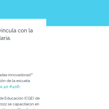
incula con la
aria.
gradas innovadoras?”
ción de la escuela
a 40 #40D
.
l de Educación (CGE) de
 2022 se capacitaron en