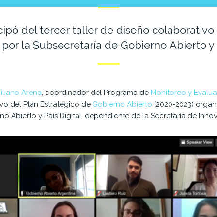
ipó del tercer taller de diseño colaborativo
por la Subsecretaría de Gobierno Abierto y P
iliano Arena
, coordinador
de
l Programa
de
Monitoreo y Evalu
ivo
de
l
Plan
Estratégico
de
Gobierno
Abierto
(2020-2023) organ
rno
Abierto
y País Digital,
de
pendiente
de
la Secretaría
de
Innov