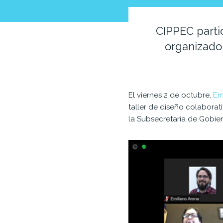
CIPPEC partic
organizado 
El viernes 2
de
octubre,
Em
taller
de
diseño colaborat
la Subsecretaría
de
Gobie