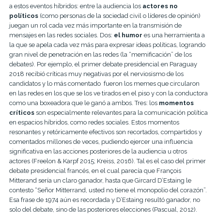
a estos eventos híbridos: entre la audiencia los
actores no
políticos
(como personas de la sociedad civil o líderes de opinión)
juegan un rol cada vez más importante en la transmisión de
mensajes en las redes sociales. Dos:
el humor
es una herramienta a
la que se apela cada vez más para expresar ideas políticas, logrando
gran nivel de penetración en las redes (la “memificación” de los
debates). Por ejemplo, el primer debate presidencial en Paraguay
2018 recibió críticas muy negativas por el nerviosismo de los
candidatos y lo más comentado fueron los memes que circularon
en las redes en los que se los ve tirados en el piso y con la conductora
como una boxeadora que le ganó a ambos. Tres: los
momentos
críticos
son especialmente relevantes para la comunicación política
en espacios híbridos, como redes sociales. Estos momentos
resonantes y retóricamente efectivos son recortados, compartidos y
comentados millones de veces, pudiendo ejercer una influencia
significativa en las acciones posteriores de la audiencia u otros
actores (Freelon & Karpf 2015; Kreiss, 2016). Tal es el caso del primer
debate presidencial francés, en el cual parecía que François
Mitterand sería un claro ganador, hasta que Gircard D’Estaing le
contesto “Señor Mitterrand, usted no tiene el monopolio del corazón”.
Esa frase de 1974 aún es recordada y D’Estaing resultó ganador, no
solo del debate, sino de las posteriores elecciones (Pascual, 2012).