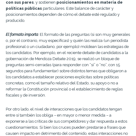
con sus pares
, y sostienen
posicionamientos en materia de
políticas públicas
particulares. Este balance de carácter y
posicionamientos dependen de cómo el debate esté regulado y
producido.
El formato importa
.
El formato de las preguntas (si son muy generales
o, por el contrario, muy específicas) y quién las realiza (un periodista
profesional o un ciudadano, por ejemplo) moldean las estrategias de
los candidatos. Por ejemplo, en el reciente debate de candidatos a la
gobernación de Mendoza Debate 2019, se realizó un bloque de
preguntas semi-cerradas (para responder con “sí” o “no”, con 15
segundos para fundamentar) sobre distintos temas que obligaron a
los candidatos a establecer posiciones explícitas sobre políticas
concretas, como el tamaño relativo del Estado, su apoyo o no a
reformar la Constitución provincial o el establecimiento de reglas
fiscales y de inversión.
Por otro lado, el nivel de interacciones que los candidatos tengan
entre sí también los obliga – en mayor o menor medida – a
exponerse a las críticas de sus competidores y dar respuesta a estos
cuestionamientos. Si bien los cruces pueden prestarse a frases que
causen impacto en detrimento del contenido, estas interacciones no