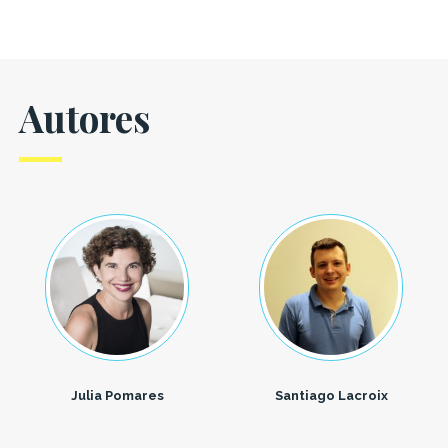
Autores
Julia Pomares
Santiago Lacroix