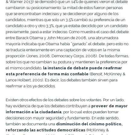
& Warner 2013) se demostró que un 14% de quienes vieron el debate
cambiaron su posicionamiento: la mitad de éstos fueron personas
que se encontraban indecisas y se decidieron por alguno de los
candidatos, mientras que solo un 3,5% cambió su preferencia de un
candidato a otro y otro 3,3%, que ya estaba decidido por un candidato
previamente, pasó a estar indeciso. Como muestra el caso del debate
entre Barack Obama y John Mccain de 2008, una abrumadora
mayoría indicaba que Obama había “ganado” el debate, pero esto no
se traducía enteramente en una captación de votos en la misma
proporción (Jones, 2008; Democracy Corps, 2008). De todas formas,
sobre los que no cambian su postura y mantienen la preferencia por
el mismo candidato,
la instancia de debate puede reafirmar
esta preferencia de forma más confiable
(Benoit, McKinney &
Lance Holbert, 2001). Es decir, los debates también sirven para
reafirmar a los ya decididos.
Existen otros efectos de los debates sobre los votantes. Por un lado,
hay evidencia de que los debates contribuyen a
proveer de mayor
información a la ciudadanía
, por lo cual estos pueden tomar
decisiones con mayor seguridad y fundamento. En este sentido,
también se documenta una
disminución del cinismo político,
reforzando las actitudes democráticas
(McKinney &