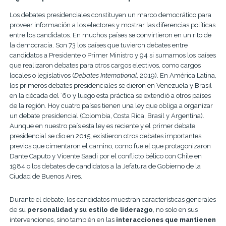
Los debates presidenciales constituyen un marco democrático para
proveer información a los electores y mostrar las diferencias políticas
entre los candidatos. En muchos países se convirtieron en un rito de
la democracia. Son 73 los países que tuvieron debates entre
candidatos a Presidente o Primer Ministro y 94 si sumamos los países
que realizaron debates para otros cargos electivos, como cargos
locales o legislativos (
Debates International
, 2019). En América Latina,
los primeros debates presidenciales se dieron en Venezuela y Brasil
en la década del ´60 y luego esta práctica se extendió a otros países
de la región. Hoy cuatro países tienen una ley que obliga a organizar
un debate presidencial (Colombia, Costa Rica, Brasil y Argentina).
Aunque en nuestro país esta ley es reciente y el primer debate
presidencial se dio en 2015, existieron otros debates importantes
previos que cimentaron el camino, como fue el que protagonizaron
Dante Caputo y Vicente Saadi por el conflicto bélico con Chile en
1984 o los debates de candidatos a la Jefatura de Gobierno de la
Ciudad de Buenos Aires.
Durante el debate, los candidatos muestran características generales
de su
personalidad y su estilo de liderazgo
, no solo en sus
intervenciones, sino también en las
interacciones que mantienen