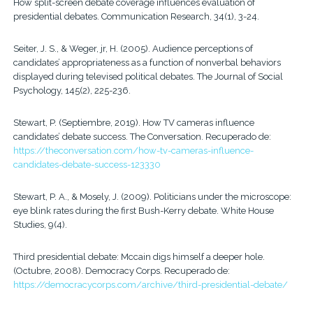
How split-screen debate coverage influences evaluation of
presidential debates. Communication Research, 34(1), 3-24.
Seiter, J. S., & Weger, jr, H. (2005). Audience perceptions of
candidates’ appropriateness as a function of nonverbal behaviors
displayed during televised political debates. The Journal of Social
Psychology, 145(2), 225-236.
Stewart, P. (Septiembre, 2019). How TV cameras influence
candidates’ debate success. The Conversation. Recuperado de:
https://theconversation.com/how-tv-cameras-influence-
candidates-debate-success-123330
Stewart, P. A., & Mosely, J. (2009). Politicians under the microscope:
eye blink rates during the first Bush-Kerry debate. White House
Studies, 9(4).
Third presidential debate: Mccain digs himself a deeper hole.
(Octubre, 2008). Democracy Corps. Recuperado de:
https://democracycorps.com/archive/third-presidential-debate/