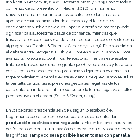
(Kalkhoff & Gregory Jr., 2008; Stewart & Mosely, 2009), sobre todo al
comienzo de su presentación (Maurer, 2016). Un momento
universalmente importante en los debates presidenciales es el
apretón de manos inicial, donde el espacio y el tacto de los
candidatos se vuelven cruciales. Tapar el apretón de manos puede
significar baja autoestima o falta de confianza, mientras que
traspasar el espacio personal de la otra persona puede ser visto como
algo agresivo (Piontek & Tadeusz-Ciesielczyk, 2019). Esto sucedió en
el debate entre George W. Bush y Al Gore en 2000, cuando Al Gore
avanzó tanto sobre su contrincante electoral mientras éste estaba
tratando de responder una pregunta que Bush se detuvo y lo saludó
con un gesto reconociendo su presencia y dejando en evidencia su
torpe movimiento. Además, existe evidencia de que cuando se utiliza
la pantalla partida, las expresiones gestuales negativas de los
candidatos cuando otro habla repercuten de forma negativa en ellos
pero positiva en el orador (Seiter & Weger, (2015).
En los debates presidenciales 2019, según lo estableció el
Reglamento acordado con los equipos de los candidatos,
la
producción estética está regulada
, tanto en los tonos neutrales
del fondo, como en la iluminación de los candidatos y los colores de
las gráficas.
Tampoco será posible hacer tomas con pantalla