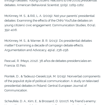
through debates: Young citizens’ reactions to the 2004 presidential
debates. American Behavioral Scientist, 50(9), 1169-1182.
McKinney, M. S., & Rill, L. A. (2009). Not your parents’ presidential
debates: Examining the effects of the CNN/YouTube debates on
young citizens’ civic engagement. Communication Studies, 60(4),
392-406.
McKinney, M. S., & Warner, B. R. (2013). Do presidential debates
matter? Examining a decade of campaign debate effects.
Argumentation and Advocacy, 49(4), 238-258.
Pascual, R. (Mayo, 2012). 38 años de debates presidenciales en
Francia. El País.
Piontek, D., & Tadeusz-Ciesielczyk, M. (2019). Nonverbal components
of the populist style of political communication: A study on televised
presidential debates in Poland. Central European Journal of
Communication.
Scheufele, D. A., Kim, E., & Brossard, D. (2007). My friend’s enemy: