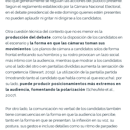
eso que generalmente se regulan las acciones del público presente.
Según el reglamento establecido por la Cámara Nacional Electoral,
en el debate presidencial de este domingo quienes estén presentes
no pueden aplaudir ni gritar ni dirigirse a los candidatos.
Otra cuestión técnica del contexto que no es menor es la
producción del debate
, como la disposición de los candidatos en
el escenario y
la forma en que las cámaras toman sus
movimientos
. Los planos de cámara a candidatos solos de forma
frontal enfocando sus hombros y su rostro provocan un lazo social
más íntimo con la audiencia, mientras que mostrar a los candidatos
uno al lado del otro o en pantallas divididas aumenta la sensación de
competencia (Stewart, 2019). La utilización de la pantalla partida
(mostrando tanto al candidato que habla como al que escucha), por
su lado,
puede producir posicionamientos más extremos en
la audiencia, fomentando la polarización
(Scheufele et al.,
2007).
Por otro lado, la comunicación no verbal de los candidatos también
tiene consecuencias en la forma en que la audiencia los percibe,
tanto en la forma en que se presentan, la inflexión en su voz, su
postura, sus gestos e incluso detalles como su ritmo de parpadeo