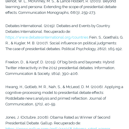
Benoit, W. L., McKinney, M. S., & Lance Holbert, R. (2001). Beyond
learning and persona: Extending the scope of presidential debate
effects. Communication Monographs, 68(3), 259-273.
Debates International. (2019). Debates and Events by Country.
Debates International. Recuperado de:
https://www.debatesinternational.org/countries
Fein, S., Goethals, G.
R., & Kugler, M. B. (2007). Social influence on political judgments:
The case of presidential debates. Political Psychology, 28(2), 165-192.
Freelon, D., & Karpf, D. (2015). Of big birds and bayonets: Hybrid
Twitter interactivity in the 2012 presidential debates. Information,
Communication & Society, 18(4), 390-406.
Hwang, H., Gotlieb, M. R., Nah, S., & McLeod, D. M. (2006). Applying a
cognitive-processing model to presidential debate effects:
Postdebate news analysis and primed reflection. Journal of
Communication, 57(1), 40-59.
Jones, J. (Octubre, 2008). Obama Rated as Winner of Second
Presidential Debate. Gallup. Recuperado de:
https://news.gallup.com/poll/111058/obama-rated-winner-