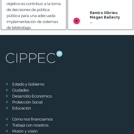
objetivo es contribuir a la toma
de decisiones de política
Ramiro Albrieu
pública para una adecuada
Megan Ballesty
implementación de sistemas
...
de teletrabajo.
Ramiro Albrieu
Mateo Allerand
...
Estado y Gobierno
Ciudades
Desarrollo Económico
Protección Social
Educación
Cómo nos financiamos
Trabajá con nosotros
Misión y visión