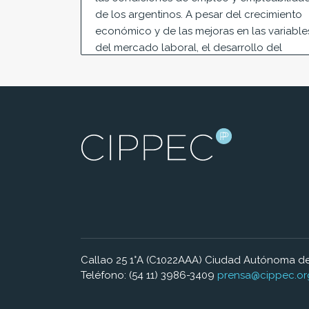
de los argentinos. A pesar del crecimiento
económico y de las mejoras en las variable
del mercado laboral, el desarrollo del
empleo joven es aún un desafío.
Juan Pablo Fernández
Patricio Gigli
Callao 25 1°A (C1022AAA) Ciudad Autónoma de
Teléfono: (54 11) 3986-3409
prensa@cippec.or