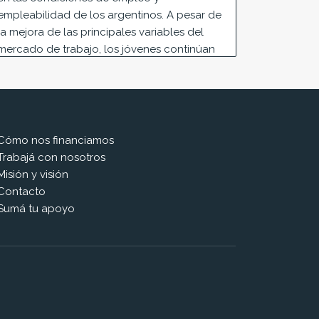
empleabilidad de los argentinos. A pesar de
la mejora de las principales variables del
mercado de trabajo, los jóvenes continúan
siendo vulnerables al desempleo y a las
condiciones de empleo precarias.
Juan Pablo Fernández
Patricio Gigli
Cómo nos financiamos
Trabajá con nosotros
Misión y visión
Contacto
Sumá tu apoyo