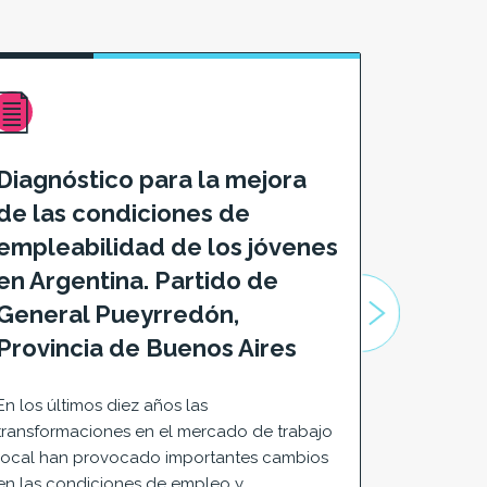
Diagnóstico para la mejora
Empleo
de las condiciones de
emplea
empleabilidad de los jóvenes
Tuerto.
en Argentina. Partido de
de acc
General Pueyrredón,
Este docu
Provincia de Buenos Aires
materia de
formación 
En los últimos diez años las
y mercado 
transformaciones en el mercado de trabajo
Venado Tue
local han provocado importantes cambios
en las condiciones de empleo y