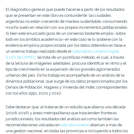
El diagnóstico general que puede hacerse a partir de los resultados
que se presentan en este libro es contundente: las ciudades
argentinas no están creciendo de manera sustentable, consumiendo
mucho suelo en relación con sus propios incrementos poblacionales.
Si bien este enunciado goza de un consenso bastante amplio -sobre
todo en los ámbitos académicos- en este caso se lo sostiene con la
evidencia empírica proporcionada por los datos obtenidos en base a
un extenso trabajo realizado desde el
Laboratorio Urbano Digital
(LUD) de CIPPEC
. Se trata de un puntilloso método, el cual, a través
de la lectura de imágenes satelitales, procura identificar el ritmo y el
tipo de crecimiento en la expansión de los grandes aglomerados
urbanos del país. Dicho trabajo es acompañado de un análisis de la
dinámica poblacional, que surge de los datos proporcionados por los
Censos de Población, Hogares y Vivienda del Indec correspondientes
con los años 1991, 2001 y 2010.
Cabe destacar que, al tratarse de un estudio que abarca una década
(2006-2016) y áreas metropolitanas que trascienden fronteras
jurisdiccionales, los resultados del análisis así como también las
recomendaciones volcadas en
este documento
abarcan a más de
una gestión nacional, en todas las provincias e incluyendo a todos los