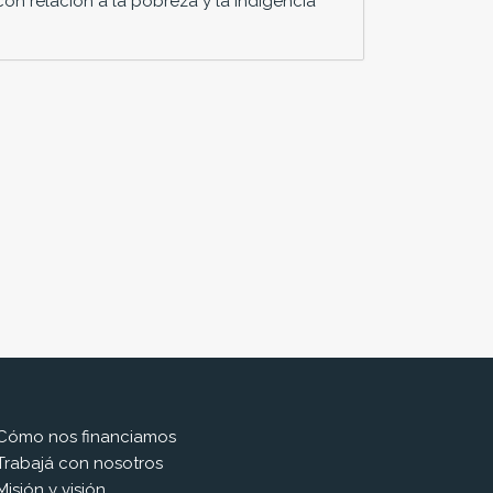
con relación a la pobreza y la indigencia
Cómo nos financiamos
Trabajá con nosotros
Misión y visión