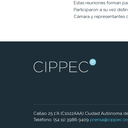
Estas reuniones forman pa
Participaron a su vez dist
Cámara y representantes de
Callao 25 1°A (C1022AAA) Ciudad Autónoma de
Teléfono: (54 11) 3986-3409
prensa@cippec.or