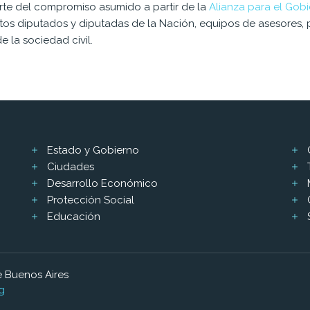
rte del compromiso asumido a partir de la
Alianza para el Gobi
intos diputados y diputadas de la Nación, equipos de asesores, 
 la sociedad civil.
Estado y Gobierno
Ciudades
Desarrollo Económico
Protección Social
Educación
 Buenos Aires
g