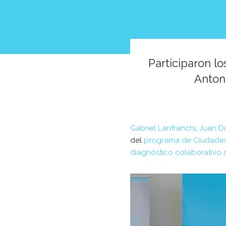
Participaron lo
Antoni
Gabriel Lanfranchi
,
Juan D
del
programa de Ciudade
diagnóstico colaborativo 