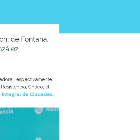
ich; de Fontana,
nzález.
nadora, respectivamente,
 Resistencia, Chaco, el
o Integral de Ciudades.