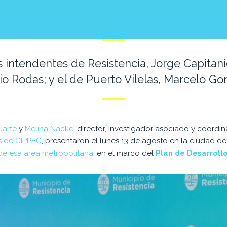
s intendentes de Resistencia, Jorge Capitan
o Rodas; y el de Puerto Vilelas, Marcelo Go
uarte
y
Melina Nacke
, director, investigador asociado y coordi
s de CIPPEC
, presentaron el lunes 13 de agosto en la ciudad de
de esa área metropolitana
, en el marco del
Plan de Desarroll