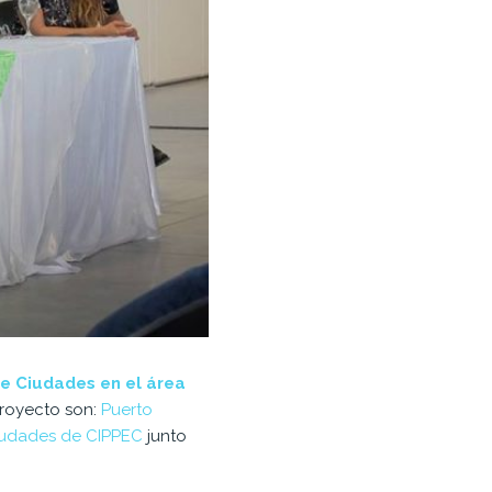
de Ciudades en el área
proyecto son:
Puerto
udades de CIPPEC
junto