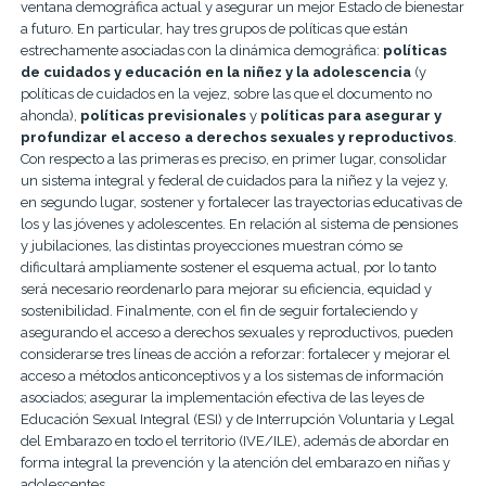
ventana demográfica actual y asegurar un mejor Estado de bienestar
a futuro. En particular, hay tres grupos de políticas que están
estrechamente asociadas con la dinámica demográfica:
políticas
de cuidados y educación en la niñez y la adolescencia
(y
políticas de cuidados en la vejez, sobre las que el documento no
ahonda),
políticas previsionales
y
políticas para asegurar y
profundizar el acceso a derechos sexuales y reproductivos
.
Con respecto a las primeras es preciso, en primer lugar, consolidar
un sistema integral y federal de cuidados para la niñez y la vejez y,
en segundo lugar, sostener y fortalecer las trayectorias educativas de
los y las jóvenes y adolescentes. En relación al sistema de pensiones
y jubilaciones, las distintas proyecciones muestran cómo se
dificultará ampliamente sostener el esquema actual, por lo tanto
será necesario reordenarlo para mejorar su eficiencia, equidad y
sostenibilidad. Finalmente, con el fin de seguir fortaleciendo y
asegurando el acceso a derechos sexuales y reproductivos, pueden
considerarse tres líneas de acción a reforzar: fortalecer y mejorar el
acceso a métodos anticonceptivos y a los sistemas de información
asociados; asegurar la implementación efectiva de las leyes de
Educación Sexual Integral (ESI) y de Interrupción Voluntaria y Legal
del Embarazo en todo el territorio (IVE/ILE), además de abordar en
forma integral la prevención y la atención del embarazo en niñas y
adolescentes.