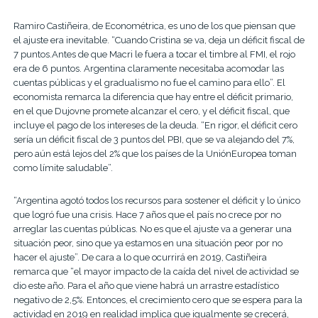
Ramiro Castiñeira, de Econométrica, es uno de los que piensan que
el ajuste era inevitable. “Cuando Cristina se va, deja un déficit fiscal de
7 puntos.Antes de que Macri le fuera a tocar el timbre al FMI, el rojo
era de 6 puntos. Argentina claramente necesitaba acomodar las
cuentas públicas y el gradualismo no fue el camino para ello”. El
economista remarca la diferencia que hay entre el déficit primario,
en el que Dujovne promete alcanzar el cero, y el déficit fiscal, que
incluye el pago de los intereses de la deuda. “En rigor, el déficit cero
sería un déficit fiscal de 3 puntos del PBI, que se va alejando del 7%,
pero aún está lejos del 2% que los países de la UniónEuropea toman
como límite saludable”.
“Argentina agotó todos los recursos para sostener el déficit y lo único
que logró fue una crisis. Hace 7 años que el país no crece por no
arreglar las cuentas públicas. No es que el ajuste va a generar una
situación peor, sino que ya estamos en una situación peor por no
hacer el ajuste”. De cara a lo que ocurrirá en 2019, Castiñeira
remarca que “el mayor impacto de la caída del nivel de actividad se
dio este año. Para el año que viene habrá un arrastre estadístico
negativo de 2,5%. Entonces, el crecimiento cero que se espera para la
actividad en 2019 en realidad implica que igualmente se crecerá,