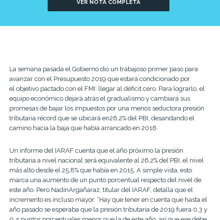
VER NOTA COMPLETA
La semana pasada el Gobierno dio un trabajoso primer paso para
avanzar con el Presupuesto 2019 que estará condicionado por
el objetivo pactado con el FMI: llegar al déficit cero. Para lograrlo, el
equipo económico dejará atrás el gradualismo y cambiará sus
promesas de bajar los impuestos por una menos seductora presión
tributaria récord que se ubicará en26,2% del PBI, desandando el
camino hacia la baja que había arrancado en 2016.
Un informe del IARAF cuenta que el año próximo la presión
tributaria a nivel nacional será equivalente al 26,2% del PBI, el nivel
más alto desde el 25,8% que había en 2015. A simple vista, esto
marca una aumento de un punto porcentual respecto del nivel de
este año. Pero NadínArgañaraz, titular del IARAF, detalla que el
incremento es incluso mayor. “Hay que tener en cuenta que hasta el
año pasado se esperaba que la presión tributaria de 2019 fuera 0,3 y
0,4 puntos porcentuales menor que la de este año, así que ese debe