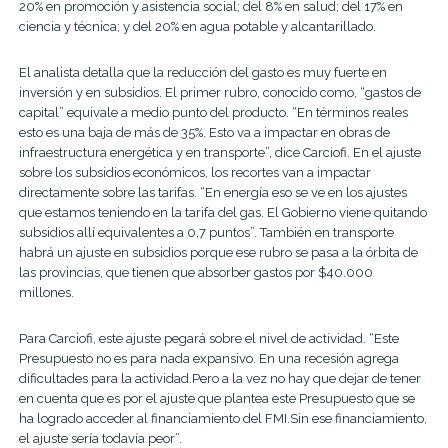
20% en promoción y asistencia social; del 8% en salud; del 17% en
ciencia y técnica; y del 20% en agua potable y alcantarillado.
El analista detalla que la reducción del gasto es muy fuerte en
inversión y en subsidios. El primer rubro, conocido como, “gastos de
capital” equivale a medio punto del producto. “En términos reales
esto es una baja de más de 35%. Esto va a impactar en obras de
infraestructura energética y en transporte”, dice Carciofi. En el ajuste
sobre los subsidios económicos, los recortes van a impactar
directamente sobre las tarifas. “En energía eso se ve en los ajustes
que estamos teniendo en la tarifa del gas. El Gobierno viene quitando
subsidios allí equivalentes a 0,7 puntos”. También en transporte
habrá un ajuste en subsidios porque ese rubro se pasa a la órbita de
las provincias, que tienen que absorber gastos por $40.000
millones.
Para Carciofi, este ajuste pegará sobre el nivel de actividad. “Este
Presupuesto no es para nada expansivo. En una recesión agrega
dificultades para la actividad.Pero a la vez no hay que dejar de tener
en cuenta que es por el ajuste que plantea este Presupuesto que se
ha logrado acceder al financiamiento del FMI.Sin ese financiamiento,
el ajuste sería todavía peor”.