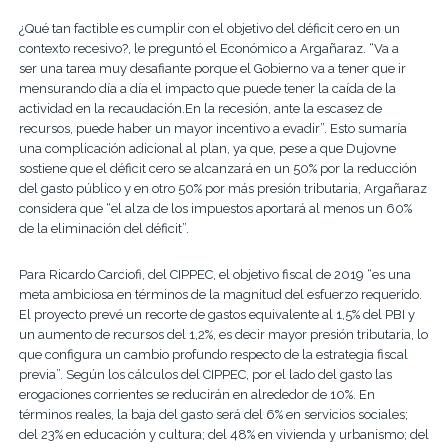
¿Qué tan factible es cumplir con el objetivo del déficit cero en un
contexto recesivo?, le preguntó el Económico a Argañaraz. “Va a
ser una tarea muy desafiante porque el Gobierno va a tener que ir
mensurando día a día el impacto que puede tener la caída de la
actividad en la recaudación.En la recesión, ante la escasez de
recursos, puede haber un mayor incentivo a evadir”. Esto sumaría
una complicación adicional al plan, ya que, pese a que Dujovne
sostiene que el déficit cero se alcanzará en un 50% por la reducción
del gasto público y en otro 50% por más presión tributaria, Argañaraz
considera que “el alza de los impuestos aportará al menos un 60%
de la eliminación del déficit”.
Para Ricardo Carciofi, del CIPPEC, el objetivo fiscal de 2019 “es una
meta ambiciosa en términos de la magnitud del esfuerzo requerido.
El proyecto prevé un recorte de gastos equivalente al 1,5% del PBI y
un aumento de recursos del 1,2%, es decir mayor presión tributaria, lo
que configura un cambio profundo respecto de la estrategia fiscal
previa”. Según los cálculos del CIPPEC, por el lado del gasto las
erogaciones corrientes se reducirán en alrededor de 10%. En
términos reales, la baja del gasto será del 6% en servicios sociales;
del 23% en educación y cultura; del 48% en vivienda y urbanismo; del