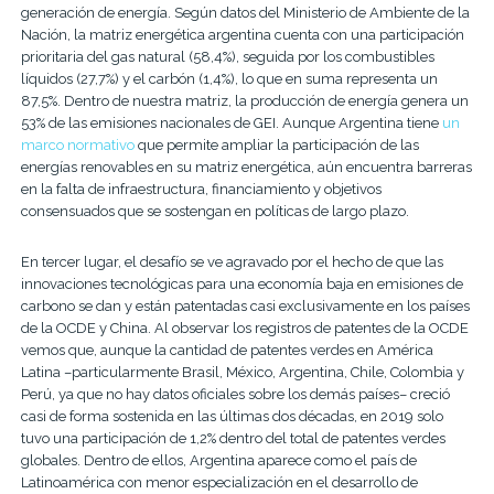
generación de energía. Según datos del Ministerio de Ambiente de la
Nación, la matriz energética argentina cuenta con una participación
prioritaria del gas natural (58,4%), seguida por los combustibles
líquidos (27,7%) y el carbón (1,4%), lo que en suma representa un
87,5%. Dentro de nuestra matriz, la producción de energía genera un
53% de las emisiones nacionales de GEI. Aunque Argentina tiene
un
marco normativo
que permite ampliar la participación de las
energías renovables en su matriz energética, aún encuentra barreras
en la falta de infraestructura, financiamiento y objetivos
consensuados que se sostengan en políticas de largo plazo.
En tercer lugar, el desafío se ve agravado por el hecho de que las
innovaciones tecnológicas para una economía baja en emisiones de
carbono se dan y están patentadas casi exclusivamente en los países
de la OCDE y China. Al observar los registros de patentes de la OCDE
vemos que, aunque la cantidad de patentes verdes en América
Latina –particularmente Brasil, México, Argentina, Chile, Colombia y
Perú, ya que no hay datos oficiales sobre los demás países–
creció
casi de forma sostenida en las últimas dos décadas, en 2019 solo
tuvo una participación de 1,2% dentro del total de patentes verdes
globales
. Dentro de ellos, Argentina aparece como el país de
Latinoamérica con menor especialización en el desarrollo de