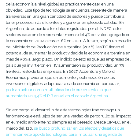
de la economía a nivel global es prácticamente caer en una
obviedad.
Este tipo de tecnología s
e encuentra presente de manera
transversal en una gran cantidad de sectores y puede contribuir a
tener procesos más eficientes y a generar empleos de calidad. En
Argentina, de acuerdo a los datos registrados por el INDEC, estos
sectores pasaron de representar menos del 4% del valor agregado en
la economía en 2004 a casi el 6% en 2021.
A futuro, según un estudio
del Ministerio de Producción de Argentina (2018), las TIC tienen el
potencial de aumentar la productividad de la economía argentina en
más de 50% a largo plazo. Un indicio de esto es que las empresas del
país que ya invirtieron en TIC aumentaron su productividad un 7%
frente al resto de las empresas. En 2017, Accenture y Oxford
Economics previeron que un aumento y optimización de las
inversiones digitales, adaptadas a cada economía en particular,
podrían actuar como multiplicador de crecimiento, lo que
aumentaría un 4,4% el PIB anual en el caso de Argentina
.
Sin embargo, el desarrollo de estas te
cnologías trae consigo un
fenómeno que está lejos de ser una verdad de perogrullo: su impacto
en el medio ambiente no siempre es el deseado. Desde CIPPEC, en el
marco del T20,
se buscó profundizar en los efectos y desafíos que
enfrentan este tipo de tecnologías, para impulsar una agenda de