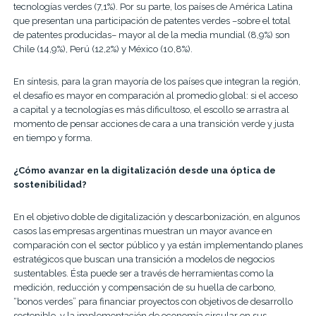
tecnologías verdes (7,1%). Por su parte, los países de América Latina
que presentan una participación de patentes verdes –sobre el total
de patentes producidas– mayor al de la media mundial (8,9%) son
Chile (14,9%), Perú (12,2%) y México (10,8%).
En síntesis, para la gran mayoría de los países que integran la región,
el desafío es mayor en comparación al promedio global: si el acceso
a capital y a tecnologías es más dificultoso, el escollo se arrastra al
momento de pensar acciones de cara a una transición verde y justa
en tiempo y forma.
¿Cómo avanzar en la digitalización desde una óptica de
sostenibilidad?
En el objetivo doble de digitalización y descarbonización, en algunos
casos las empresas argentinas muestran un mayor avance en
comparación con el sector público y ya están implementando planes
estratégicos que buscan una transición a modelos de negocios
sustentables
. Ésta puede ser
a través de herramientas como la
medición, reducción y compensación de su huella de carbono,
“bonos verdes” para financiar proyectos con objetivos de desarrollo
sostenible, y la implementación de economía circular en sus