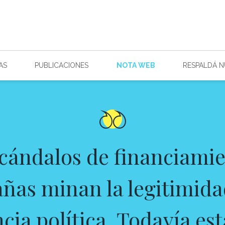
AS
PUBLICACIONES
NOTA WEB
RESPALDÁ 
cándalos de financiami
as minan la legitimida
ncia política. Todavía es