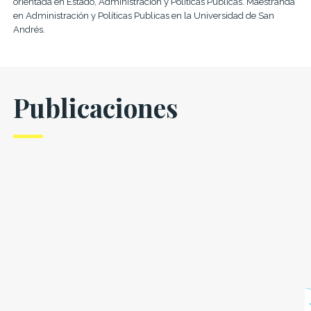
orientada en Estado, Administración y Políticas Públicas. Maestranda
en Administración y Políticas Publicas en la Universidad de San
Andrés.
Publicaciones
Transparencia
GPS del
Radiografía
en las
Estado:
de las
empresas
Cuánto y
empresas
públicas: de
cómo cambió
públicas
lo deseable
el sector
argentinas
a lo posible
público