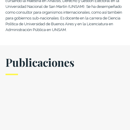
cursando la Maestría en Análisis, Derecho y Gestión Electoral en la
Universidad Nacional de San Martín (UNSAM). Se ha desempeñado
como consultor para organismos internacionales, como así también
para gobiernos sub-nacionales. Es docente en la carrera de Ciencia
Política de Universidad de Buenos Aires y en la Licenciatura en
Administración Pública en UNSAM.
Publicaciones
Legislando
Legislando
Partidos
desde casa.
desde casa:
fuertes,
Recomendaciones
la
políticas