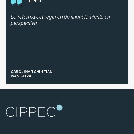
tecnologías en la
CIPPEC
Carolina
gestión
Tchintian
parlamentaria.
María
La reforma del régimen de financiamiento en
Belén
Carolina
Abdala
Tchintian
perspectiva
...
María
Belén
Abdala
...
CAROLINA TCHINTIAN
IVÁN SEIRA