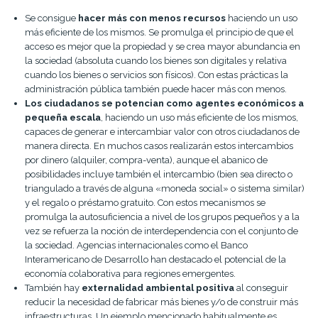
Se consigue
hacer más con menos recursos
haciendo un uso
más eficiente de los mismos. Se promulga el principio de que el
acceso es mejor que la propiedad y se crea mayor abundancia en
la sociedad (absoluta cuando los bienes son digitales y relativa
cuando los bienes o servicios son físicos). Con estas prácticas la
administración pública también puede hacer más con menos.
Los ciudadanos se potencian como agentes económicos a
pequeña escala
, haciendo un uso más eficiente de los mismos,
capaces de generar e intercambiar valor con otros ciudadanos de
manera directa. En muchos casos realizarán estos intercambios
por dinero (alquiler, compra-venta), aunque el abanico de
posibilidades incluye también el intercambio (bien sea directo o
triangulado a través de alguna «moneda social» o sistema similar)
y el regalo o préstamo gratuito. Con estos mecanismos se
promulga la autosuficiencia a nivel de los grupos pequeños y a la
vez se refuerza la noción de interdependencia con el conjunto de
la sociedad. Agencias internacionales como el Banco
Interamericano de Desarrollo han destacado el potencial de la
economía colaborativa para regiones emergentes.
También hay
externalidad ambiental positiva
al conseguir
reducir la necesidad de fabricar más bienes y/o de construir más
infraestructuras. Un ejemplo mencionado habitualmente es