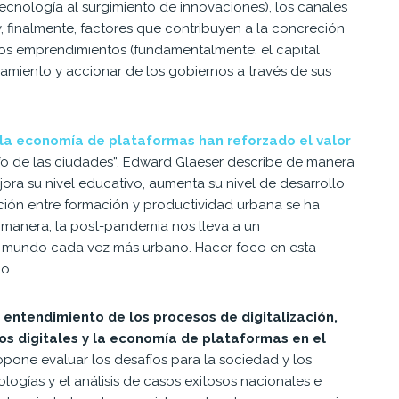
tecnología al surgimiento de
innovaciones), los canales
, finalmente, factores que
contribuyen a la concreción
 los emprendimientos (fun
damentalmente, el capital
iamiento y accionar de los
gobiernos a través de sus
 la econo
mía de plataformas han reforzado el valor
nfo de las ciudades”
, Edward Glaeser describe de manera
ra su nivel educativo, aumenta su nivel de desarrollo
ción entre formación y productividad urbana se ha
manera, la post-pandemia nos lleva a un
n mundo cada vez más urbano. Hacer foco en esta
o.
 entendimiento de los procesos de digitalización,
s digitales y la economía de plataformas en el
propone evaluar los desafíos para la sociedad y los
ogías y el análisis de casos exitosos nacionales e