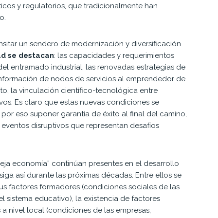
ticos y regu
latorios, que tradicionalmente han
o.
nsitar
un sendero de modernización y diversificación
ad se des
tacan
: las capacidades y requerimientos
 del entramado
industrial, las renovadas estrategias de
conformación de
nodos de servicios al emprendedor de
o, la vinculación
científico-tecnológica entre
vos. Es claro que estas nuev
as condiciones se
n por eso suponer garantía de éxito al
final del camino,
 eventos disruptivos que representan
desafíos
ieja
economía” continúan presentes en el desarrollo
siga así
durante las próximas décadas. Entre ellos se
us factores
formadores (condiciones sociales de las
el sistema
educativo), la existencia de factores
 nivel local (condi
ciones de las empresas,