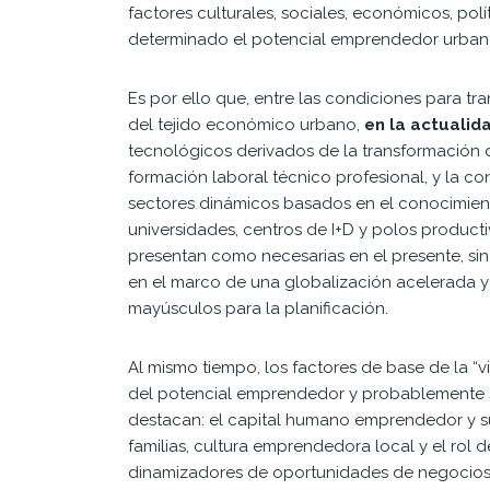
factores
culturales, sociales, económicos, polí
determinado el
potencial emprendedor urban
Es por ello que, entre las condiciones para tra
del
tejido económico urbano,
en la actualid
tecnológi
cos derivados de la transformación
formación
laboral técnico profesional, y la 
sectores di
námicos basados en el conocimient
universidades, centros
de I+D y polos producti
presentan como necesarias en
el presente, si
en el marco de una globalización
acelerada y
mayúsculos para la planificación.
Al mismo tiempo, los factores de base de la “v
del
potencial emprendedor y probablemente 
desta
can: el capital humano emprendedor y s
familias,
cultura emprendedora local y el rol d
dinamizadores
de oportunidades de negocios a