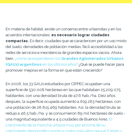
En materia de hábitat, existe un consenso entre urbanistas y en los
acuerdos internacionales:
es necesario lograr ciudades
compactas.
Es decir, ciudades que se caractericen por un uso mixto
del suelo, densidades de población medias, fácil accesibilidad a las
redes de servicios e inexistencia de grandes espacios vacíos. Ahora
bien,
¿cómo se expandieron los
Grandes Aglomerados Urbanos
(GAUs) argentinos
en los últimos años?
¿Qué se puede hacer para
promover mejoras en la forma en que están creciendo?
En 2006, los 33 GAUs estudiados por CIPPEC ocupaban una
superficie de 530.008 hectáreas en las que habitaban 25.209.075
habitantes, con una densidad bruta de 47,6 hab./ha. Diez años
después, la superficie ocupada aumentó a 619.283 hectáreas, con
una población de 28.815.469 habitantes. Así, la densidad bruta se
redujo a 46,5 hab./ha. y se consumieron 89 mil hectáreas de suelo -
una magnitud equivalente a 4,5 ciudades de Buenos Aires.
El
crecimiento de la mancha urbana muy por encima de su
crecimiento demográfico implica costos más altos para el Estado y