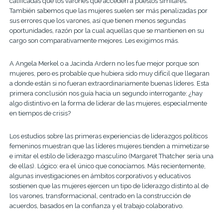
calificadas que los varones que acceden a puestos similares.
También sabemos que las mujeres suelen ser más penalizadas por
sus errores que los varones, así que tienen menos segundas
oportunidades, razón por la cual aquellas que se mantienen en su
cargo son comparativamente mejores. Les exigimos más.
A Angela Merkel o a Jacinda Ardern no les fue mejor porque son
mujeres, pero es probable que hubiera sido muy difícil que llegaran
a donde están si no fueran extraordinariamente buenas líderes. Esta
primera conclusión nos guía hacia un segundo interrogante: ¿hay
algo distintivo en la forma de liderar de las mujeres, especialmente
en tiempos de crisis?
Los estudios sobre las primeras experiencias de liderazgos políticos
femeninos muestran que las líderes mujeres tienden a mimetizarse
e imitar el estilo de liderazgo masculino (Margaret Thatcher sería una
de ellas). Lógico: era el único que conocíamos. Más recientemente,
algunas investigaciones en ámbitos corporativos y educativos
sostienen que las mujeres ejercen un tipo de liderazgo distinto al de
los varones, transformacional, centrado en la construcción de
acuerdos, basados en la confianza y el trabajo colaborativo.