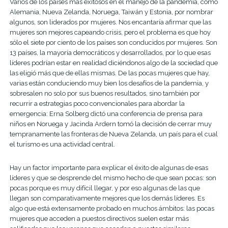
Varios de los países más exitosos en el manejo de la pandemia, como
Alemania, Nueva Zelanda, Noruega, Taiwán y Estonia, por nombrar
algunos, son liderados por mujeres. Nos encantaría afirmar que las
mujeres son mejores capeando crisis, pero el problema es que hoy
sólo el siete por ciento de los países son conducidos por mujeres. Son
13 países, la mayoría democráticos y desarrollados, por lo que esas
líderes podrían estar en realidad diciéndonos algo de la sociedad que
las eligió más que de ellas mismas. De las pocas mujeres que hay,
varias están conduciendo muy bien los desafíos de la pandemia, y
sobresalen no solo por sus buenos resultados, sino también por
recurrir a estrategias poco convencionales para abordar la
emergencia: Erna Solberg dictó una conferencia de prensa para
niños en Noruega y Jacinda Ardern tomó la decisión de cerrar muy
tempranamente las fronteras de Nueva Zelanda, un país para el cual
el turismo es una actividad central.
Hay un factor importante para explicar el éxito de algunas de esas
líderes y que se desprende del mismo hecho de que sean pocas: son
pocas porque es muy difícil llegar, y por eso algunas de las que
llegan son comparativamente mejores que los demás líderes. Es
algo que está extensamente probado en muchos ámbitos: las pocas
mujeres que acceden a puestos directivos suelen estar más