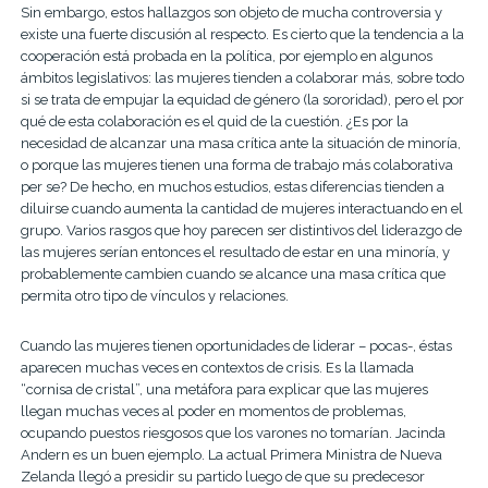
Sin embargo, estos hallazgos son objeto de mucha controversia y
existe una fuerte discusión al respecto. Es cierto que la tendencia a la
cooperación está probada en la política, por ejemplo en algunos
ámbitos legislativos: las mujeres tienden a colaborar más, sobre todo
si se trata de empujar la equidad de género (la sororidad), pero el por
qué de esta colaboración es el quid de la cuestión. ¿Es por la
necesidad de alcanzar una masa crítica ante la situación de minoría,
o porque las mujeres tienen una forma de trabajo más colaborativa
per se? De hecho, en muchos estudios, estas diferencias tienden a
diluirse cuando aumenta la cantidad de mujeres interactuando en el
grupo. Varios rasgos que hoy parecen ser distintivos del liderazgo de
las mujeres serían entonces el resultado de estar en una minoría, y
probablemente cambien cuando se alcance una masa crítica que
permita otro tipo de vínculos y relaciones.
Cuando las mujeres tienen oportunidades de liderar – pocas-, éstas
aparecen muchas veces en contextos de crisis. Es la llamada
“cornisa de cristal”, una metáfora para explicar que las mujeres
llegan muchas veces al poder en momentos de problemas,
ocupando puestos riesgosos que los varones no tomarían. Jacinda
Andern es un buen ejemplo. La actual Primera Ministra de Nueva
Zelanda llegó a presidir su partido luego de que su predecesor