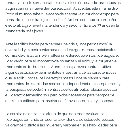
renunciara siete semanas antes de la elección, cuando las encuestas
auguraban una nueva derrota electoral. Al aceptar, ella misma dijo
“todo el mundo sabe que acabo de aceptar -sin mucho tiempo para
pensarlo- el peor trabajo en política”. Ardern continuó la campaña
electoral, logró revertir la tendencia y se convirtió a los 37 años en la
mandataria más joven.
Ante las dificultades para capear una crisis, “nos permitimos” la
diversidad y experimentamos con liderazgos menos tradicionales. La
cornisa de cristal también refleja un estereotipo en los liderazgos: el
líder varón para el momento de bonanza y el éxito, y la mujer en el
momento de turbulencias. Aunque nos parezca contraintuitivo,
algunos estudios experimentales muestran que las características
que le atribuimos a los liderazgos masculinos se piensan para
momentos de estabilidad (como la independencia, la competencia y
la búsqueda de poder), mientras que los atributos relacionados con
el liderazgo femenino son percibidos necesarios para tiempos de
crisis: la habilidad para inspirar confianza, comunicar y cooperar.
La cornisa de cristal nos alerta de que debemos evaluar los
liderazgos tomando en cuenta la existencia de estos estereotipos:
valoramos distinto a las mujeres y varones en sus habilidades para