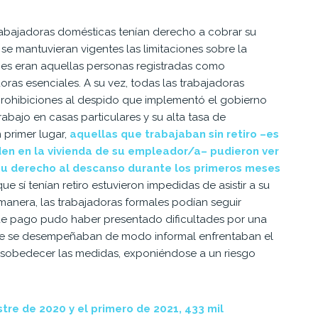
s trabajadoras domésticas tenían derecho a cobrar su
as se mantuvieran vigentes las limitaciones sobre la
ones eran aquellas personas registradas como
ras esenciales. A su vez, todas las trabajadoras
ohibiciones al despido que implementó el gobierno
trabajo en casas particulares y su alta tasa de
 primer lugar,
aquellas que trabajaban sin retiro –es
iden en la vivienda de su empleador/a– pudieron ver
su derecho al descanso durante los primeros meses
ue sí tenían retiro estuvieron impedidas de asistir a su
a manera, las trabajadoras formales podían seguir
 de pago pudo haber presentado dificultades por una
que se desempeñaban de modo informal enfrentaban el
esobedecer las medidas, exponiéndose a un riesgo
stre de 2020 y el primero de 2021,
433 mil