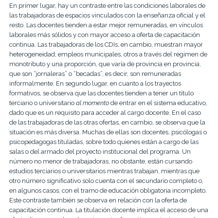
En primer lugar, hay un contraste entre las condiciones laborales de
las trabajadoras de espacios vinculados con la enseñanza oficial y el
resto. Las docentes tienden a estar mejor remuneradas, en vínculos
laborales más sólidos y con mayor acceso a oferta de capacitación
continua. Las trabajadoras de los CDIs, en cambio, muestran mayor
heterogeneidad; empleos municipales, otros a través del régimen de
monotributo y una proporción, que varía de provincia en provincia,
que son “jornaleras” o “becadas”, es decir, son remuneradas
informalmente. En segundo lugar, en cuanto a los trayectos
formativos, se observa que las docentes tienden a tener un título
terciario o universitario
al momento
de entrar en el sistema educativo,
dado que es un requisito para acceder al cargo docente. En el caso
de las trabajadoras de las otras ofertas, en cambio, se observa que la
situación es más diversa. Muchas de ellas son docentes, psicólogas o
psicopedagogas tituladas, sobre todo quienes están a cargo de las
salas o del armado del proyecto institucional del programa. Un
número no menor de trabajadoras, no obstante, están cursando
estudios terciarios o universitarios mientras trabajan, mientras que
otro número significativo solo cuenta con el secundario completo o,
en algunos casos, con el tramo de educación obligatoria incompleto.
Este contraste también se observa en relación con la oferta de
capacitación continua. La titulación docente implica el acceso de una