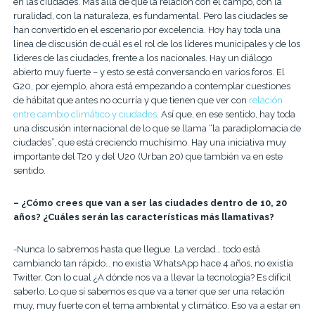
en las ciudades. Más allá de que la relación con el campo, con la
ruralidad, con la naturaleza, es fundamental. Pero las ciudades se
han convertido en el escenario por excelencia. Hoy hay toda una
línea de discusión de cuál es el rol de los líderes municipales y de los
líderes de las ciudades, frente a los nacionales. Hay un diálogo
abierto muy fuerte – y esto se está conversando en varios foros. El
G20, por ejemplo, ahora está empezando a contemplar cuestiones
de hábitat que antes no ocurría y que tienen que ver con
relación
entre cambio climático y ciudades
. Así que, en ese sentido, hay toda
una discusión internacional de lo que se llama “la paradiplomacia de
ciudades”, que está creciendo muchísimo. Hay una iniciativa muy
importante del T20 y del U20 (Urban 20) que también va en este
sentido.
– ¿Cómo crees que van a ser las ciudades dentro de 10, 20
años? ¿Cuáles serán las características más llamativas?
-Nunca lo sabremos hasta que llegue. La verdad… todo está
cambiando tan rápido… no existía WhatsApp hace 4 años, no existía
Twitter. Con lo cual ¿A dónde nos va a llevar la tecnología? Es difícil
saberlo. Lo que sí sabemos es que va a tener que ser una relación
muy, muy fuerte con el tema ambiental y climático. Eso va a estar en