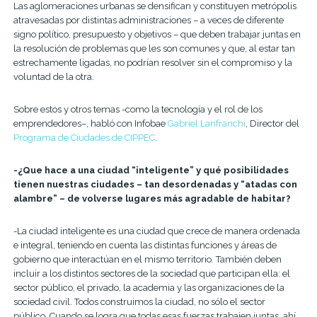
Las aglomeraciones urbanas se densifican y constituyen metrópolis
atravesadas por distintas administraciones – a veces de diferente
signo político, presupuesto y objetivos – que deben trabajar juntas en
la resolución de problemas que les son comunes y que, al estar tan
estrechamente ligadas, no podrían resolver sin el compromiso y la
voluntad de la otra.
Sobre estos y otros temas -como la tecnología y el rol de los
emprendedores–, habló con Infobae
Gabriel Lanfranchi
, Director del
Programa de Ciudades de CIPPEC
.
-¿Que hace a una ciudad “inteligente” y qué posibilidades
tienen nuestras ciudades – tan desordenadas y “atadas con
alambre” – de volverse lugares más agradable de habitar?
-La ciudad inteligente es una ciudad que crece de manera ordenada
e integral, teniendo en cuenta las distintas funciones y áreas de
gobierno que interactúan en el mismo territorio. También deben
incluir a los distintos sectores de la sociedad que participan ella: el
sector público, el privado, la academia y las organizaciones de la
sociedad civil. Todos construimos la ciudad, no sólo el sector
público. Cuando se logra que todas esas fuerzas trabajen juntas, ahí