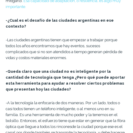
mitigarlo.
Esa capacidad de adaptación, o resiliencia, es algo muy
importante.
-¿Cual es el desafío de las ciudades argentinas en ese
contexto?
-Las ciudades argentinas tienen que empezar a trabajar porque
todos los años encontramos que hay eventos, sucesos
complicados que si no son atendidos a tiempo generan pérdida de
vidas y costos materiales enormes.
-Queda claro que una ciudad no es inteligente por la
cantidad de tecnología que tenga ¿Pero qué puede aportar
esta herramienta para ayudar a resolver ciertos problemas
que presentan hoy las ciudades?
-A la tecnología la enfocaría de dos maneras. Por un lado, todos o
casi todos tienen un teléfono inteligente, o al menos uno en su
familia. Es una herramienta de mucho poder y la tenemos en el
bolsillo. Entonces, el esfuerzo tiene que estar en generar que la fibra
óptica que llegue a todos los rinconesde la ciudad porque ese es el
canal por donde también se transmite la tecnología, y debe hacerse