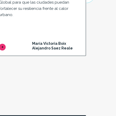
Global para que las ciudades puedan
¿Qué es el
fortalecer su resiliencia frente al calor
importanci
urbano.
fortalecim
¿Qué herra
fortalecer
pueden re
María Victoria Boix
Alejandro Saez Reale