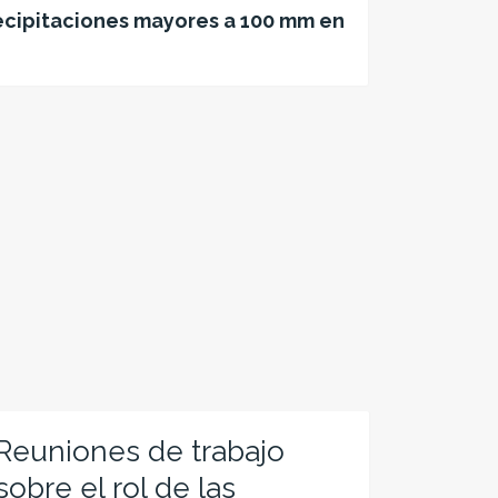
ecipitaciones mayores a 100 mm en
Reuniones de trabajo
Imple
sobre el rol de las
agend