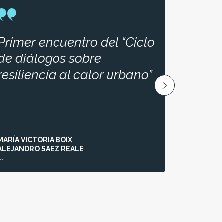
C
Primer encuentro del “Ciclo
De cál
de diálogos sobre
desafi
resiliencia al calor urbano”
climát
ciuda
MARÍA VICTORIA BOIX
ALEJANDRO SAEZ REALE
..