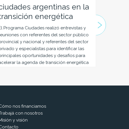
ciudades argentinas en la
para 
transición energética
El progra
uno de los
El Programa Ciudades realizó entrevistas y
implement
reuniones con referentes del sector público
metropolit
provincial y nacional y referentes del sector
en el saló
privado y especialistas para identificar las
Legislatur
principales oportunidades y desafíos para
acelerar la agenda de transición energética
de los gobiernos
Cómo nos financiamos
Trabajá con nosotros
Misión y visión
Contacto