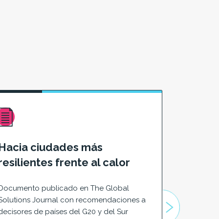
Hacia ciudades más
La gest
resilientes frente al calor
Bases 
constr
Documento publicado en The Global
más re
Solutions Journal con recomendaciones a
decisores de países del G20 y del Sur
¿A qué des