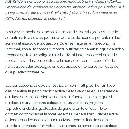
Fuente
:
Comisión Económica para América Latina y el Caribe (CEPAL),
Observatorio de Igualdad de Género de América Latina y el Caribe (OIG)
y Organización Internacional del Trabajo (OIT), “Portal mundial de la
OIT sobre las políticas de cuidados”.
A su vez, el hecho de que solo la mitad de los trabajadores accede
actualmente a este esquema de dos días de licencia por paternidad
agrava el estado de la cuestión. Quienes trabajan en la economía
informal, son autónomos o monotributistas no tienen ningún derecho
reconocido, lo que obliga a muchas familias a resolver el cuidado
mediante salidas temporales del mercado laboral, reducción de
horas trabajadas o delegación del cuidado en terceros –en caso de
que puedan costearlo-.
Las consecuencias de esta restricción son múltiples. Por un lado,
desincentiva la participación activa de los varones en las tareas de
cuidado desde el comienzo. Por otro, refuerza la idea de que el
cuidado es una responsabilidad exclusiva de las mujeres,
reproduciendo desigualdades de género tanto en el ámbito
doméstico como en el laboral. Además, genera inequidades entre
quienes pueden negociar alternativas —como días sin goce de
sueldo o licencias informales— y quienes no tienen esa posibilidad.