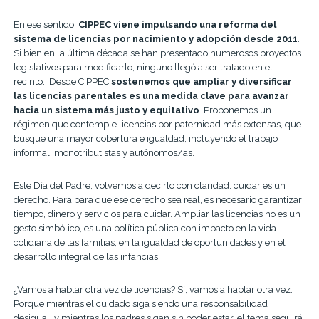
En ese sentido,
CIPPEC viene impulsando una reforma del
sistema de licencias por nacimiento y adopción desde 2011
.
Si bien en la última década se han presentado numerosos proyectos
legislativos para modificarlo, ninguno llegó a ser tratado en el
recinto. Desde CIPPEC
sostenemos que ampliar y diversificar
las licencias parentales es una medida clave para avanzar
hacia un sistema más justo y equitativo
. Proponemos un
régimen que contemple licencias por paternidad más extensas, que
busque una mayor cobertura e igualdad, incluyendo el trabajo
informal, monotributistas y autónomos/as.
Este Día del Padre, volvemos a decirlo con claridad: cuidar es un
derecho. Para para que ese derecho sea real, es necesario garantizar
tiempo, dinero y servicios para cuidar. Ampliar las licencias no es un
gesto simbólico, es una política pública con impacto en la vida
cotidiana de las familias, en la igualdad de oportunidades y en el
desarrollo integral de las infancias.
¿Vamos a hablar otra vez de licencias? Sí, vamos a hablar otra vez.
Porque mientras el cuidado siga siendo una responsabilidad
desigual, y mientras los padres sigan sin poder estar, el tema seguirá