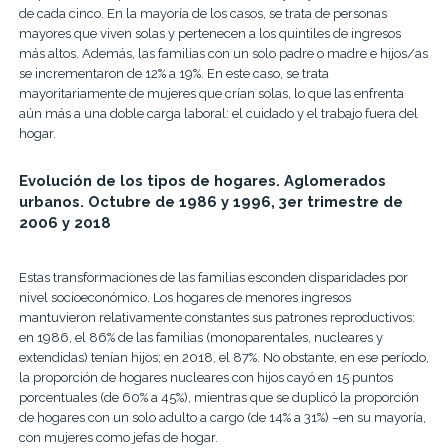
de cada cinco. En la mayoría de los casos, se trata de personas
mayores que viven solas y pertenecen a los quintiles de ingresos
más altos. Además, las familias con un solo padre o madre e hijos/as
se incrementaron de 12% a 19%. En este caso, se trata
mayoritariamente de mujeres que crían solas, lo que las enfrenta
aún más a una doble carga laboral: el cuidado y el trabajo fuera del
hogar.
Evolución de los tipos de hogares. Aglomerados
urbanos. Octubre de 1986 y 1996, 3er trimestre de
2006 y 2018
Estas transformaciones de las familias esconden disparidades por
nivel socioeconómico. Los hogares de menores ingresos
mantuvieron relativamente constantes sus patrones reproductivos:
en 1986, el 86% de las familias (monoparentales, nucleares y
extendidas) tenían hijos; en 2018, el 87%. No obstante, en ese período,
la proporción de hogares nucleares con hijos cayó en 15 puntos
porcentuales (de 60% a 45%), mientras que se duplicó la proporción
de hogares con un solo adulto a cargo (de 14% a 31%) –en su mayoría,
con mujeres como jefas de hogar.