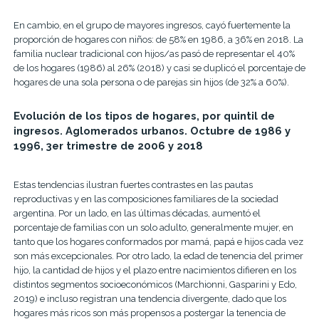
En cambio, en el grupo de mayores ingresos, cayó fuertemente la
proporción de hogares con niños: de 58% en 1986, a 36% en 2018. La
familia nuclear tradicional con hijos/as pasó de representar el 40%
de los hogares (1986) al 26% (2018) y casi se duplicó el porcentaje de
hogares de una sola persona o de parejas sin hijos (de 32% a 60%).
Evolución de los tipos de hogares, por quintil de
ingresos. Aglomerados urbanos. Octubre de 1986 y
1996, 3er trimestre de 2006 y 2018
Estas tendencias ilustran fuertes contrastes en las pautas
reproductivas y en las composiciones familiares de la sociedad
argentina. Por un lado, en las últimas décadas, aumentó el
porcentaje de familias con un solo adulto, generalmente mujer, en
tanto que los hogares conformados por mamá, papá e hijos cada vez
son más excepcionales. Por otro lado, la edad de tenencia del primer
hijo, la cantidad de hijos y el plazo entre nacimientos difieren en los
distintos segmentos socioeconómicos (Marchionni, Gasparini y Edo,
2019) e incluso registran una tendencia divergente, dado que los
hogares más ricos son más propensos a postergar la tenencia de