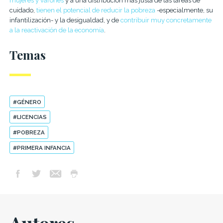
mujeres y varones
y a una distribución más justa de las tareas de
cuidado,
tienen el potencial de reducir la pobreza
-especialmente, su
infantilización- y la desigualdad, y de
contribuir muy concretamente
a la reactivación de la economía
.
Temas
#GÉNERO
#LICENCIAS
#POBREZA
#PRIMERA INFANCIA