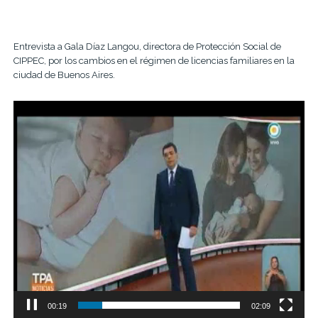
Entrevista a Gala Díaz Langou, directora de Protección Social de
CIPPEC, por los cambios en el régimen de licencias familiares en la
ciudad de Buenos Aires.
Video
Player
00:19
02:09