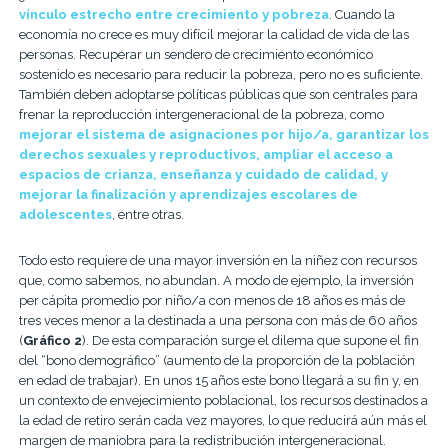
vínculo estrecho entre crecimiento y pobreza
. Cuando la
economía no crece es muy difícil mejorar la calidad de vida de las
personas. Recuperar un sendero de crecimiento económico
sostenido es necesario para reducir la pobreza, pero no es suficiente.
También deben adoptarse políticas públicas que son centrales para
frenar la reproducción intergeneracional de la pobreza, como
mejorar el sistema de asignaciones por hijo/a, garantizar los
derechos sexuales y reproductivos, ampliar el acceso a
espacios de crianza, enseñanza y cuidado de calidad, y
mejorar la finalización y aprendizajes escolares de
adolescentes
, entre otras.
Todo esto requiere de una mayor inversión en la niñez con recursos
que, como sabemos, no abundan. A modo de ejemplo, la inversión
per cápita promedio por niño/a con menos de 18 años es más de
tres veces menor a la destinada a una persona con más de 60 años
(
Gráfico 2
). De esta comparación surge el dilema que supone el fin
del “bono demográfico” (aumento de la proporción de la población
en edad de trabajar). En unos 15 años este bono llegará a su fin y, en
un contexto de envejecimiento poblacional, los recursos destinados a
la edad de retiro serán cada vez mayores, lo que reducirá aún más el
margen de maniobra para la redistribución intergeneracional.