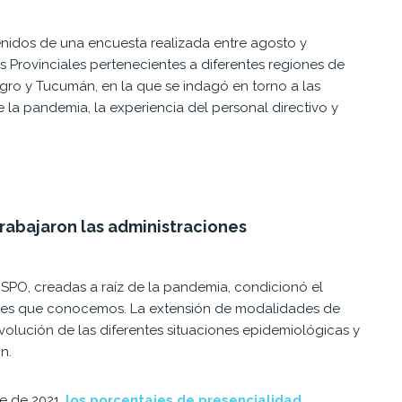
enidos de
una encuesta realizada entre agosto y
s
Pr
o
v
i
n
c
i
a
l
e
s
pertenecientes a diferentes regiones de
Negro y Tucumán,
en la que s
e indagó en torno a las
la pandemia, la experiencia del personal directivo y
rabajaron las administraciones
SPO, creadas a raíz de la pandemia, condicionó el
idades que conocemos. La extensión de modalidades de
volución de las diferentes situaciones epidemiológicas y
ón.
e de 2021,
los porcentajes de presencialidad