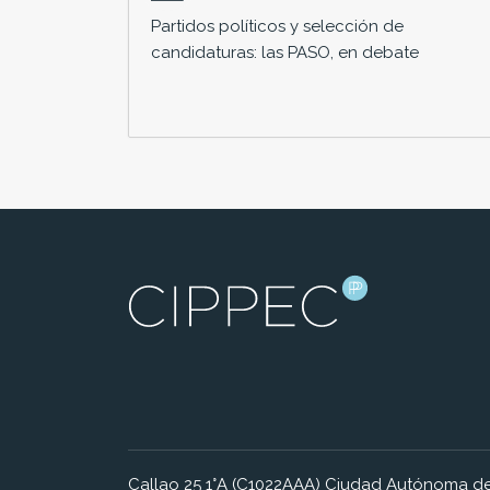
Partidos políticos y selección de
candidaturas: las PASO, en debate
Callao 25 1°A (C1022AAA) Ciudad Autónoma de